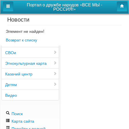
Портал о дружбе народов «ВСЕ МЫ -
РОССИЯ!»
Новости
Главная
Дом дружбы народов
Элемент не найден!
Возврат к списку
Новости
СВОи
Этнокультурная карта
Казачий центр
Детям
Видео
Поиск
Карта сайта
Перейти к полной