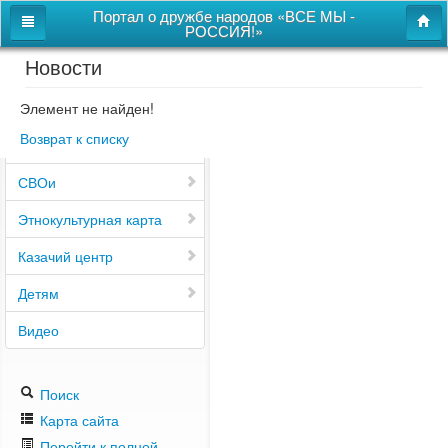
Портал о дружбе народов «ВСЕ МЫ -
РОССИЯ!»
Новости
Главная
Дом дружбы народов
Элемент не найден!
Возврат к списку
Новости
СВОи
Этнокультурная карта
Казачий центр
Детям
Видео
Поиск
Карта сайта
Перейти к полной