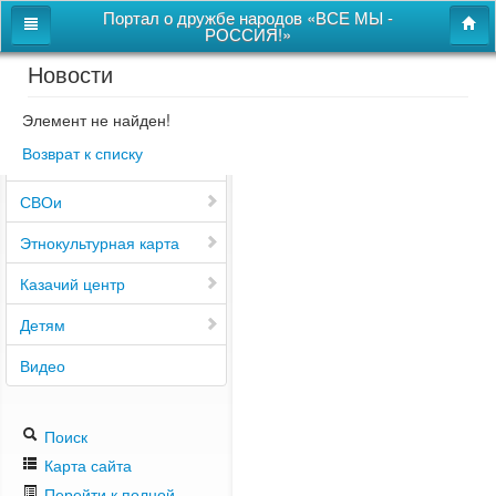
Портал о дружбе народов «ВСЕ МЫ -
РОССИЯ!»
Новости
Главная
Дом дружбы народов
Элемент не найден!
Возврат к списку
Новости
СВОи
Этнокультурная карта
Казачий центр
Детям
Видео
Поиск
Карта сайта
Перейти к полной