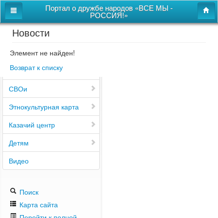
Портал о дружбе народов «ВСЕ МЫ -
РОССИЯ!»
Новости
Главная
Дом дружбы народов
Элемент не найден!
Возврат к списку
Новости
СВОи
Этнокультурная карта
Казачий центр
Детям
Видео
Поиск
Карта сайта
Перейти к полной