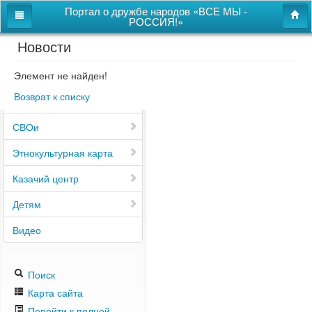
Портал о дружбе народов «ВСЕ МЫ -
РОССИЯ!»
Новости
Главная
Дом дружбы народов
Элемент не найден!
Возврат к списку
Новости
СВОи
Этнокультурная карта
Казачий центр
Детям
Видео
Поиск
Карта сайта
Перейти к полной