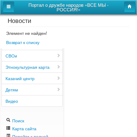
Портал о дружбе народов «ВСЕ МЫ -
РОССИЯ!»
Новости
Главная
Дом дружбы народов
Элемент не найден!
Возврат к списку
Новости
СВОи
Этнокультурная карта
Казачий центр
Детям
Видео
Поиск
Карта сайта
Перейти к полной