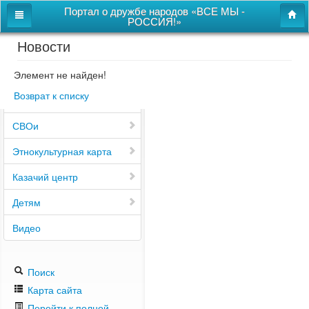
Портал о дружбе народов «ВСЕ МЫ -
РОССИЯ!»
Новости
Главная
Дом дружбы народов
Элемент не найден!
Возврат к списку
Новости
СВОи
Этнокультурная карта
Казачий центр
Детям
Видео
Поиск
Карта сайта
Перейти к полной