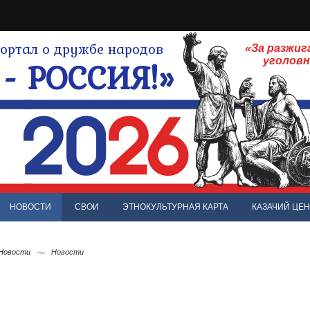
ртал о дружбе народов
«За разжиг
- РОССИЯ!»
уголов
НОВОСТИ
СВОИ
ЭТНОКУЛЬТУРНАЯ КАРТА
КАЗАЧИЙ ЦЕН
 Новости
Новости