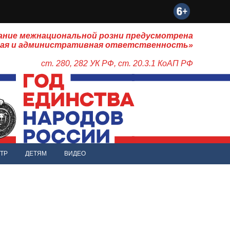
ание межнациональной розни предусмотрена
ная и административная ответственность»
ст. 280, 282 УК РФ, ст. 20.3.1 КоАП РФ
ТР
ДЕТЯМ
ВИДЕО