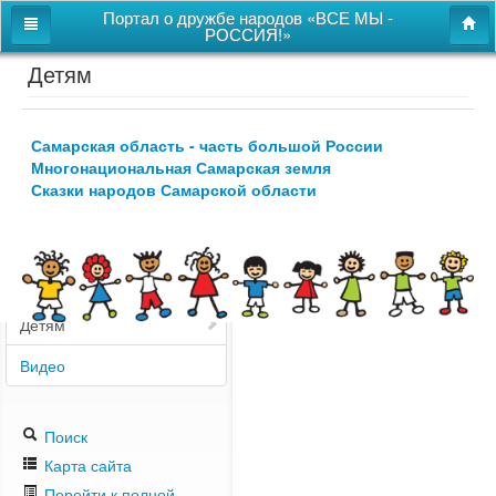
Портал о дружбе народов «ВСЕ МЫ -
РОССИЯ!»
Детям
Главная
Дом дружбы народов
Самарская область - часть большой России
Новости
Многонациональная Самарская земля
Сказки народов Самарской области
СВОи
Этнокультурная карта
Казачий центр
Детям
Видео
Поиск
Карта сайта
Перейти к полной