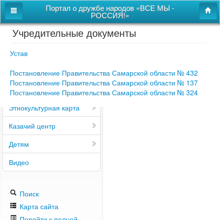
Портал о дружбе народов «ВСЕ МЫ -
РОССИЯ!»
Учредительные документы
Главная
Дом дружбы народов
Устав
Новости
Постановление Правительства Самарской области № 432
Постановление Правительства Самарской области № 137
СВОи
Постановление Правительства Самарской области № 324
Этнокультурная карта
Казачий центр
Детям
Видео
Поиск
Карта сайта
Перейти к полной