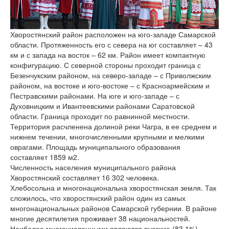
версии сайта
Хворостянский район расположен на юго-западе Самарской
области. Протяженность его с севера на юг составляет – 43
км и с запада на восток – 62 км. Район имеет компактную
конфигурацию. С северной стороны проходит граница с
Безенчукским районом, на северо-западе – с Приволжским
районом, на востоке и юго-востоке – с Красноармейским и
Пестравскими районами. На юге и юго-западе – с
Духовницким и Ивантеевскими районами Саратовской
области. Граница проходит по равнинной местности.
Территория расчленена долиной реки Чагра, в ее среднем и
нижнем течении, многочисленными крупными и мелкими
оврагами. Площадь муниципального образования
составляет 1859 м2.
Численность населения муниципального района
Хворостянский составляет 16 302 человека.
Хлебосольна и многонациональна хворостянская земля. Так
сложилось, что хворостянский район один из самых
многонациональных районов Самарской губернии. В районе
многие десятилетия проживает 38 национальностей.
Наиболее многочисленными являются русские (83,1%),