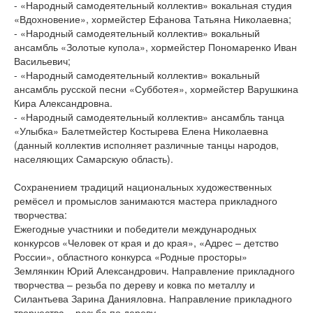
- «Народный самодеятельный коллектив» вокальная студия
«Вдохновение», хормейстер Ефанова Татьяна Николаевна;
- «Народный самодеятельный коллектив» вокальный
ансамбль «Золотые купола», хормейстер Пономаренко Иван
Васильевич;
- «Народный самодеятельный коллектив» вокальный
ансамбль русской песни «Субботея», хормейстер Варушкина
Кира Александровна.
- «Народный самодеятельный коллектив» ансамбль танца
«Улыбка» Балетмейстер Костырева Елена Николаевна
(данный коллектив исполняет различные танцы народов,
населяющих Самарскую область).
Сохранением традиций национальных художественных
ремёсел и промыслов занимаются мастера прикладного
творчества:
Ежегодные участники и победители международных
конкурсов «Человек от края и до края», «Адрес – детство
России», областного конкурса «Родные просторы»
Землянкин Юрий Александрович. Направление прикладного
творчества – резьба по дереву и ковка по металлу и
Силантьева Зарина Данияловна. Направление прикладного
творчества – резьба по дереву.