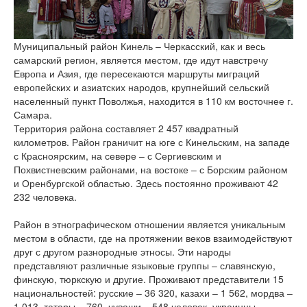
версии сайта
Муниципальный район Кинель – Черкасский, как и весь
самарский регион, является местом, где идут навстречу
Европа и Азия, где пересекаются маршруты миграций
европейских и азиатских народов, крупнейший сельский
населенный пункт Поволжья, находится в 110 км восточнее г.
Самара.
Территория района составляет 2 457 квадратный
километров. Район граничит на юге с Кинельским, на западе
с Красноярским, на севере – с Сергиевским и
Похвистневским районами, на востоке – с Борским районом
и Оренбургской областью. Здесь постоянно проживают 42
232 человека.
Район в этнографическом отношении является уникальным
местом в области, где на протяжении веков взаимодействуют
друг с другом разнородные этносы. Эти народы
представляют различные языковые группы – славянскую,
финскую, тюркскую и другие. Проживают представители 15
национальностей: русские – 36 320, казахи – 1 562, мордва –
1 013, татары – 760, чуваши – 548 человек, украинцы,