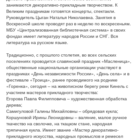
занимаются декоративно-прикладным творчеством. К
Великим праздникам готовятся концерты, спектакли.
Руководитель Цыган Наталья Николаевна. Занятия в
Воскресной школе проводят раз в неделю по воскресеньям.
МБУ «Централизованная библиотечная система» в своих
фондах имеет литературу народов России и СНГ. Вся
литература на русском языке.
Традиционно, с прошлого столетия, во всех сельских
поселениях проводится славянский праздник «Масленица»,
общественные национальные организации участвуют в
праздниках «День независимости России», «День села» и в
фестивале «Троица», ранее проводимого на роднике
«Горенка», сегодня – на живописном берегу реки Кинель с
участием мастеров прикладного творчества:
Егорова Павла Филипповича – художественная обработка
дерева;
Самигуловой Галины Михайловны – обрядовая кукла;
Коршуновой Ирины Леонидовны – валяние, малое ручное
ткачество на сволочке, на ткацком стане, народная
тряпичная кукла. Имеет звание «Мастер декоративно-
прикладного искусства, народных промыслов и ремесел