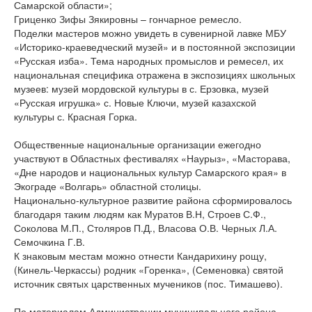
Самарской области»;
Гриценко Зифы Зякировны – гончарное ремесло.
Поделки мастеров можно увидеть в сувенирной лавке МБУ
«Историко-краеведческий музей» и в постоянной экспозиции
«Русская изба». Тема народных промыслов и ремесел, их
национальная специфика отражена в экспозициях школьных
музеев: музей мордовской культуры в с. Ерзовка, музей
«Русская игрушка» с. Новые Ключи, музей казахской
культуры с. Красная Горка.
Общественные национальные организации ежегодно
участвуют в Областных фестивалях «Наурыз», «Масторава,
«Дне народов и национальных культур Самарского края» в
Экограде «Волгарь» областной столицы.
Национально-культурное развитие района сформировалось
благодаря таким людям как Муратов В.Н, Строев С.Ф.,
Соколова М.П., Столяров П.Д., Власова О.В. Черных Л.А.
Семочкина Г.В.
К знаковым местам можно отнести Кандарихину рощу,
(Кинель-Черкассы) родник «Горенка», (Семеновка) святой
источник святых царственных мучеников (пос. Тимашево).
По материалам Администрации муниципального района