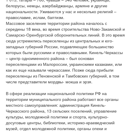
белорусы, немцы, азербайджанцы, армяне и другие
национальности. Уживаются у нас и несколько религий –
православие, ислам, баптизм.
Массовое заселение территории района началось с
середины 18 века, во время строительства Ново-Закамской и
Самарско-Оренбургской оборонительных линий. В это время
сюда устремились переселенцы из центральных и юго-
западных губерний России, подавляющее большинство
которых были русскими и православными. Кинель-Черкассы
– центр одноименного района – был основан
переселенцами из Малороссии, украинскими казаками, или
как их еще называли черкассами. Позже сюда прибыли
переселенцы из Пензенской и Тамбовских губерний, в том
числе представители мордвы- мокша и эрзя.
В сфере реализации национальной политики РФ на
территории муниципального района работают все органы
местного самоуправления: администрация Кинель-
Черкасского района, 13 сельских поселений, управление
культуры, молодежной политики и спорта, культурно-
досуговые центры, библиотеки, историко-краеведческий
музей, отдел молодежной политики, органы опеки и