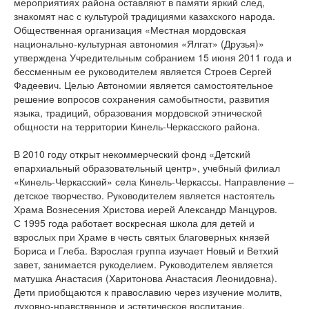
мероприятиях района оставляют в памяти яркий след,
знакомят нас с культурой традициями казахского народа.
Общественная организация «Местная мордовская
национально-культурная автономия «Ялгат» (Друзья)»
утверждена Учредительным собранием 15 июня 2011 года и
бессменным ее руководителем является Строев Сергей
Фадеевич. Целью Автономии является самостоятельное
решение вопросов сохранения самобытности, развития
языка, традиций, образования мордовской этнической
общности на территории Кинель-Черкасского района.
В 2010 году открыт некоммерческий фонд «Детский
епархиальный образовательный центр», учебный филиал
«Кинель-Черкасский» села Кинель-Черкассы. Направление –
детское творчество. Руководителем является настоятель
Храма Вознесения Христова иерей Александр Манцуров.
С 1995 года работает воскресная школа для детей и
взрослых при Храме в честь святых благоверных князей
Бориса и Глеба. Взрослая группа изучает Новый и Ветхий
завет, занимается рукоделием. Руководителем является
матушка Анастасия (Харитонова Анастасия Леонидовна).
Дети приобщаются к православию через изучение молитв,
духовно-нравственное и эстетическое воспитание,