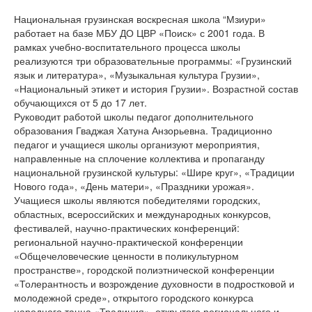
Национальная грузинская воскресная школа “Мзиури»
работает на базе МБУ ДО ЦВР «Поиск» с 2001 года. В
рамках учебно-воспитательного процесса школы
реализуются три образовательные программы: «Грузинский
язык и литература», «Музыкальная культура Грузии»,
«Национальный этикет и история Грузии». Возрастной состав
обучающихся от 5 до 17 лет.
Руководит работой школы педагог дополнительного
образования Гваджая Хатуна Анзорьевна. Традиционно
педагог и учащиеся школы организуют мероприятия,
направленные на сплочение коллектива и пропаганду
национальной грузинской культуры: «Шире круг», «Традиции
Нового года», «День матери», «Праздники урожая».
Учащиеся школы являются победителями городских,
областных, всероссийских и международных конкурсов,
фестивалей, научно-практических конференций:
региональной научно-практической конференции
«Общечеловеческие ценности в поликультурном
пространстве», городской полиэтнической конференции
«Толерантность и возрождение духовности в подростковой и
молодежной среде», открытого городского конкурса
народного танца «Традиция», открытого регионального и