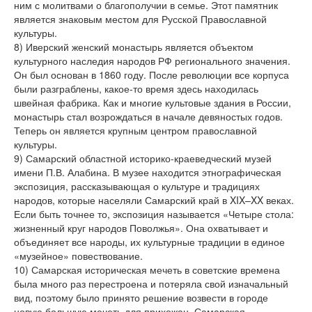
ним с молитвами о благополучии в семье. Этот памятник
является знаковым местом для Русской Православной
культуры.
8) Иверский женский монастырь является объектом
культурного наследия народов РФ регионального значения.
Он был основан в 1860 году. После революции все корпуса
были разграблены, какое-то время здесь находилась
швейная фабрика. Как и многие культовые здания в России,
монастырь стал возрождаться в начале девяностых годов.
Теперь он является крупным центром православной
культуры.
9) Самарский областной историко-краеведческий музей
имени П.В. Алабина. В музее находится этнографическая
экспозиция, рассказывающая о культуре и традициях
народов, которые населяли Самарский край в XIX–XX веках.
Если быть точнее то, экспозиция называется «Четыре стола:
жизненный круг народов Поволжья». Она охватывает и
объединяет все народы, их культурные традиции в единое
«музейное» повествование.
10) Самарская историческая мечеть в советские времена
была много раз перестроена и потеряла свой изначальный
вид, поэтому было принято решение возвести в городе
новую большую мечеть для прихожан. Самарская