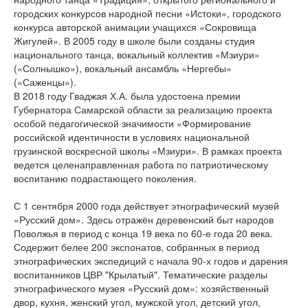
городских конкурсов народной песни «Истоки», городского
конкурса авторской анимации учащихся «Сокровища
Жигулей». В 2005 году в школе были созданы студия
национального танца, вокальный коллектив «Мзиури»
(«Солнышко»), вокальный ансамбль «Нергебы»
(«Саженцы»).
В 2018 году Гваджая Х.А. была удостоена премии
Губернатора Самарской области за реализацию проекта
особой педагогической значимости «Формирование
российской идентичности в условиях национальной
грузинской воскресной школы «Мзиури». В рамках проекта
ведется целенаправленная работа по патриотическому
воспитанию подрастающего поколения.
С 1 сентября 2000 года действует этнографический музей
«Русский дом». Здесь отражён деревенский быт народов
Поволжья в период с конца 19 века по 60-е года 20 века.
Содержит белее 200 экспонатов, собранных в период
этнографических экспедиций с начала 90-х годов и дарения
воспитанников ЦВР "Крылатый". Тематические разделы
этнографического музея «Русский дом»: хозяйственный
двор, кухня, женский угол, мужской угол, детский угол,