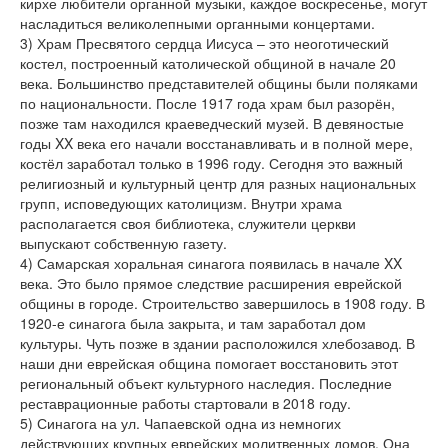
кирхе любители органной музыки, каждое воскресенье, могут
насладиться великолепными органными концертами.
3) Храм Пресвятого сердца Иисуса – это неоготический
костел, построенный католической общиной в начале 20
века. Большинство представителей общины были поляками
по национальности. После 1917 года храм был разорён,
позже там находился краеведческий музей. В девяностые
годы XX века его начали восстанавливать и в полной мере,
костёл заработал только в 1996 году. Сегодня это важный
религиозный и культурный центр для разных национальных
групп, исповедующих католицизм. Внутри храма
располагается своя библиотека, служители церкви
выпускают собственную газету.
4) Самарская хоральная синагога появилась в начале XX
века. Это было прямое следствие расширения еврейской
общины в городе. Строительство завершилось в 1908 году. В
1920-е синагога была закрыта, и там заработал дом
культуры. Чуть позже в здании расположился хлебозавод. В
наши дни еврейская община помогает восстановить этот
региональный объект культурного наследия. Последние
реставрационные работы стартовали в 2018 году.
5) Синагога на ул. Чапаевской одна из немногих
действующих крупных еврейских молитвенных домов. Она