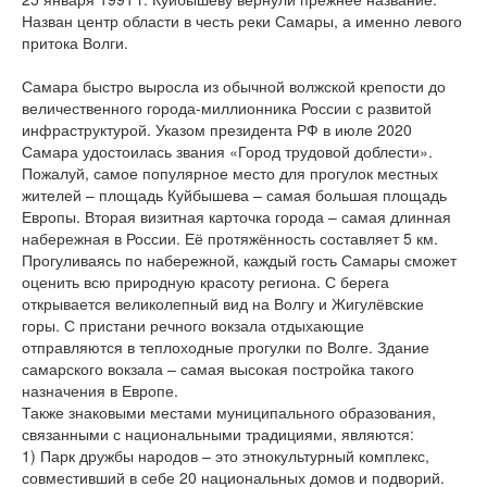
Назван центр области в честь реки Самары, а именно левого
притока Волги.
Самара быстро выросла из обычной волжской крепости до
величественного города-миллионника России с развитой
инфраструктурой. Указом президента РФ в июле 2020
Самара удостоилась звания «Город трудовой доблести».
Пожалуй, самое популярное место для прогулок местных
жителей – площадь Куйбышева – самая большая площадь
Европы. Вторая визитная карточка города – самая длинная
набережная в России. Её протяжённость составляет 5 км.
Прогуливаясь по набережной, каждый гость Самары сможет
оценить всю природную красоту региона. С берега
открывается великолепный вид на Волгу и Жигулёвские
горы. С пристани речного вокзала отдыхающие
отправляются в теплоходные прогулки по Волге. Здание
самарского вокзала – самая высокая постройка такого
назначения в Европе.
Также знаковыми местами муниципального образования,
связанными с национальными традициями, являются:
1) Парк дружбы народов – это этнокультурный комплекс,
совместивший в себе 20 национальных домов и подворий.