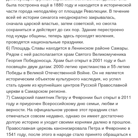
была построена ещё в 1880 году и находится в исторической
части города неподалёку от площади Революции. В течение
всей её истории синагога неоднократно закрывалась,
сначала царской властью, затем советской, но смогла
сохраниться и действует до сих пор. Здание перестроено
под нужды общины, теперь здесь проходят моления,
проводятся национальные праздники.
6) Площадь Славы находится в Ленинском районе Самары.
Рядом с ней располагается храм Святого Великомученика
Георгия Победоносца. Храм был открыт в 2001 году и был
посвящён двум датам: 2000-летию христианства и 55-летию
Победы в Великой Отечественной Войне. Он не является
историческим объектом культурного наследия, но успел
стать одним из крупнейших центров Русской Православной
церкви в Самарском регионе.
7) Самарский памятник Петру и Февронии был открыт в 2011
году и приурочен Всероссийскому дню семьи, любви и
верности. На официальном уровне этот праздник стал
отмечаться совсем недавно, однако он имеет достаточно
долгую историю и уходит своими корнями далеко в прошлое.
Православная церковь канонизировала Петра и Февронию в
1541 году, после этого в народе стало принято обращаться к