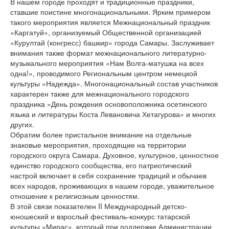
В нашем городе проходят и традиционные праздники,
ставшие поистине многонациональными. Ярким примером
такого мероприятия является Межнациональный праздник
«Каргатуй», организуемый Общественной организацией
«Курултай (конгресс) башкир» города Самары. Заслуживает
внимания также формат межнационального литературно-
музыкального мероприятия «Нам Волга-матушка на всех
одна!», проводимого Региональным центром немецкой
культуры «Надежда». Многонациональный состав участников
характерен также для межнационального городского
праздника «День рождения основоположника осетинского
языка и литературы Коста Левановича Хетагурова» и многих
других.
Обратим более пристальное внимание на отдельные
знаковые мероприятия, проходящие на территории
городского округа Самара. Духовное, культурное, ценностное
единство городского сообщества, его патриотический
настрой включает в себя сохранение традиций и обычаев
всех народов, проживающих в нашем городе, уважительное
отношение к религиозным ценностям.
В этой связи показателен II Международный детско-
юношеский и взрослый фестиваль-конкурс татарской
культуры «Мирас», который при поддержке Администрации