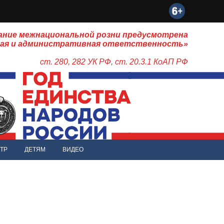
ание межнациональной розни предусмотрена
ная и административная ответственность»
ст. 280, 282 УК РФ, ст. 20.3.1 КоАП РФ
ТР
ДЕТЯМ
ВИДЕО