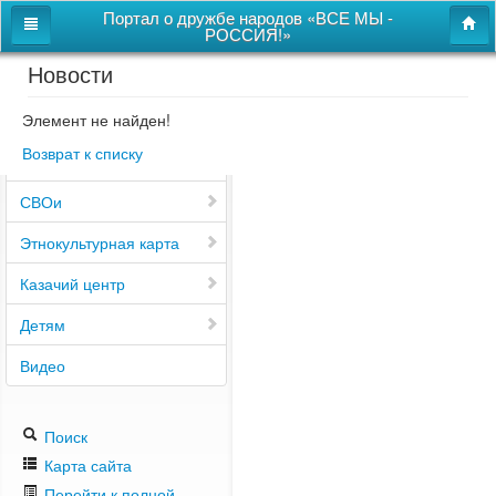
Портал о дружбе народов «ВСЕ МЫ -
РОССИЯ!»
Новости
Главная
Дом дружбы народов
Элемент не найден!
Возврат к списку
Новости
СВОи
Этнокультурная карта
Казачий центр
Детям
Видео
Поиск
Карта сайта
Перейти к полной