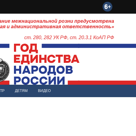
ание межнациональной розни предусмотрена
ная и административная ответственность»
ст. 280, 282 УК РФ, ст. 20.3.1 КоАП РФ
ТР
ДЕТЯМ
ВИДЕО