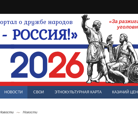
ртал о дружбе народов
«За разжиг
- РОССИЯ!»
уголов
НОВОСТИ
СВОИ
ЭТНОКУЛЬТУРНАЯ КАРТА
КАЗАЧИЙ ЦЕН
 Новости
Новости