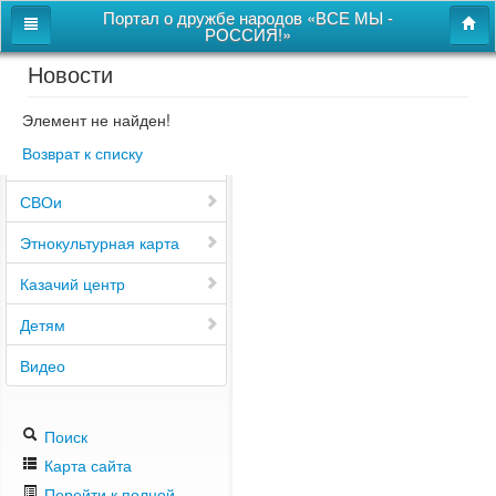
Портал о дружбе народов «ВСЕ МЫ -
РОССИЯ!»
Новости
Главная
Дом дружбы народов
Элемент не найден!
Возврат к списку
Новости
СВОи
Этнокультурная карта
Казачий центр
Детям
Видео
Поиск
Карта сайта
Перейти к полной