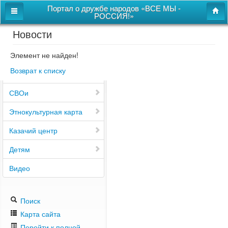
Портал о дружбе народов «ВСЕ МЫ -
РОССИЯ!»
Новости
Главная
Дом дружбы народов
Элемент не найден!
Возврат к списку
Новости
СВОи
Этнокультурная карта
Казачий центр
Детям
Видео
Поиск
Карта сайта
Перейти к полной