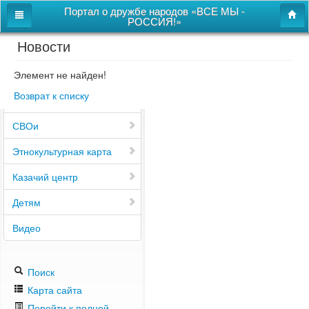
Портал о дружбе народов «ВСЕ МЫ -
РОССИЯ!»
Новости
Главная
Дом дружбы народов
Элемент не найден!
Возврат к списку
Новости
СВОи
Этнокультурная карта
Казачий центр
Детям
Видео
Поиск
Карта сайта
Перейти к полной