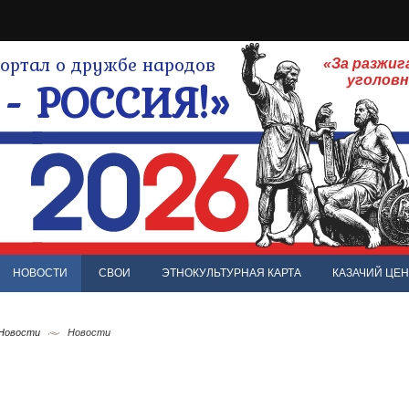
ртал о дружбе народов
«За разжиг
- РОССИЯ!»
уголов
НОВОСТИ
СВОИ
ЭТНОКУЛЬТУРНАЯ КАРТА
КАЗАЧИЙ ЦЕН
 Новости
Новости