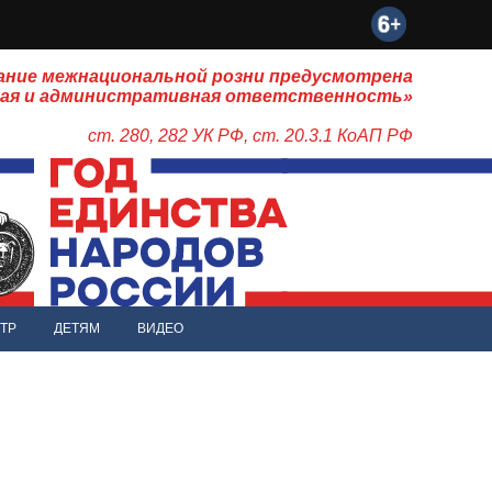
ание межнациональной розни предусмотрена
ная и административная ответственность»
ст. 280, 282 УК РФ, ст. 20.3.1 КоАП РФ
ТР
ДЕТЯМ
ВИДЕО