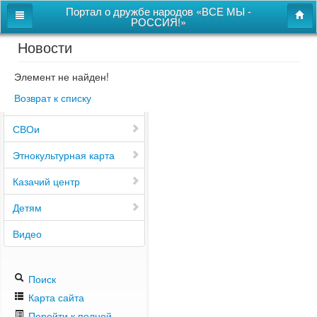
Портал о дружбе народов «ВСЕ МЫ -
РОССИЯ!»
Новости
Главная
Дом дружбы народов
Элемент не найден!
Возврат к списку
Новости
СВОи
Этнокультурная карта
Казачий центр
Детям
Видео
Поиск
Карта сайта
Перейти к полной