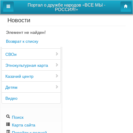
Портал о дружбе народов «ВСЕ МЫ -
РОССИЯ!»
Новости
Главная
Дом дружбы народов
Элемент не найден!
Возврат к списку
Новости
СВОи
Этнокультурная карта
Казачий центр
Детям
Видео
Поиск
Карта сайта
Перейти к полной