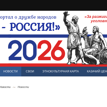
ртал о дружбе народов
«За разжиг
- РОССИЯ!»
уголов
НОВОСТИ
СВОИ
ЭТНОКУЛЬТУРНАЯ КАРТА
КАЗАЧИЙ ЦЕН
 Новости
Новости