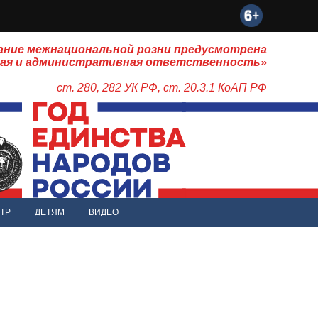
ание межнациональной розни предусмотрена
ная и административная ответственность»
ст. 280, 282 УК РФ, ст. 20.3.1 КоАП РФ
ТР
ДЕТЯМ
ВИДЕО