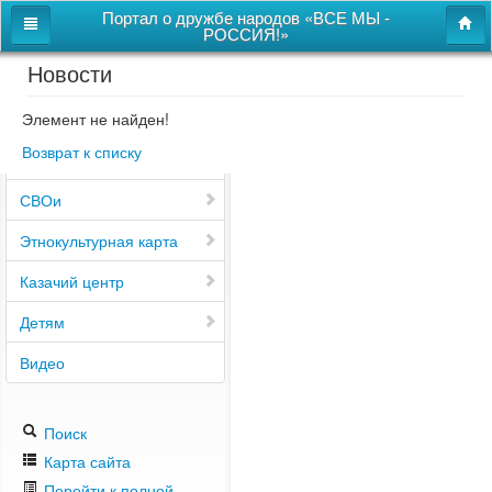
Портал о дружбе народов «ВСЕ МЫ -
РОССИЯ!»
Новости
Главная
Дом дружбы народов
Элемент не найден!
Возврат к списку
Новости
СВОи
Этнокультурная карта
Казачий центр
Детям
Видео
Поиск
Карта сайта
Перейти к полной