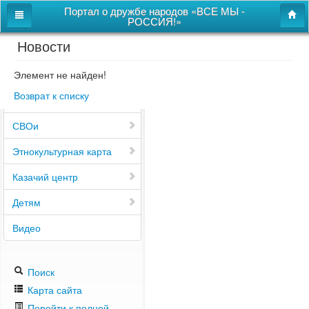
Портал о дружбе народов «ВСЕ МЫ -
РОССИЯ!»
Новости
Главная
Дом дружбы народов
Элемент не найден!
Возврат к списку
Новости
СВОи
Этнокультурная карта
Казачий центр
Детям
Видео
Поиск
Карта сайта
Перейти к полной