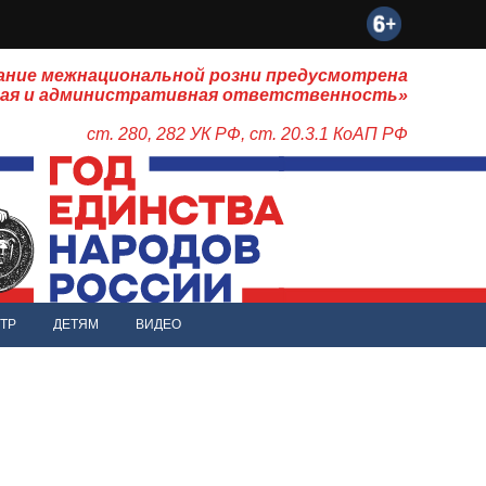
ание межнациональной розни предусмотрена
ная и административная ответственность»
ст. 280, 282 УК РФ, ст. 20.3.1 КоАП РФ
ТР
ДЕТЯМ
ВИДЕО