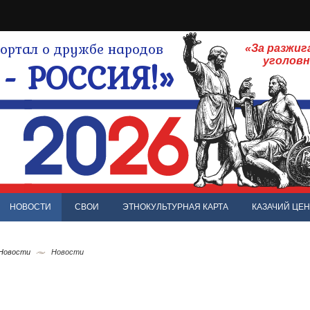
ртал о дружбе народов
«За разжиг
- РОССИЯ!»
уголов
НОВОСТИ
СВОИ
ЭТНОКУЛЬТУРНАЯ КАРТА
КАЗАЧИЙ ЦЕН
 Новости
Новости