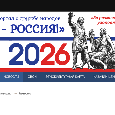
ртал о дружбе народов
«За разжиг
- РОССИЯ!»
уголов
НОВОСТИ
СВОИ
ЭТНОКУЛЬТУРНАЯ КАРТА
КАЗАЧИЙ ЦЕН
 Новости
Новости