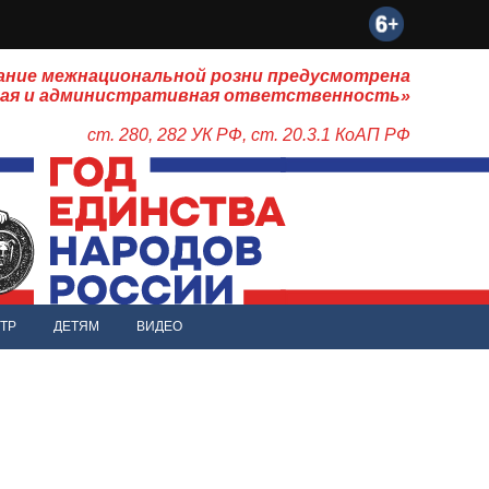
ание межнациональной розни предусмотрена
ная и административная ответственность»
ст. 280, 282 УК РФ, ст. 20.3.1 КоАП РФ
ТР
ДЕТЯМ
ВИДЕО