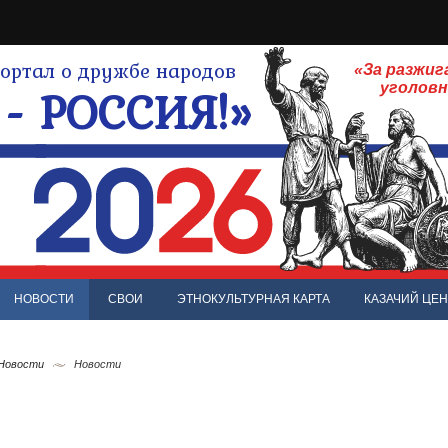
ртал о дружбе народов
«За разжиг
- РОССИЯ!»
уголов
НОВОСТИ
СВОИ
ЭТНОКУЛЬТУРНАЯ КАРТА
КАЗАЧИЙ ЦЕН
 Новости
Новости