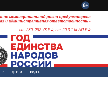
ание межнациональной розни предусмотрена
ная и административная ответственность»
ст. 280, 282 УК РФ, ст. 20.3.1 КоАП РФ
ТР
ДЕТЯМ
ВИДЕО