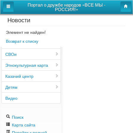
Портал о дружбе народов «ВСЕ МЫ -
РОССИЯ!»
Новости
Главная
Дом дружбы народов
Элемент не найден!
Возврат к списку
Новости
СВОи
Этнокультурная карта
Казачий центр
Детям
Видео
Поиск
Карта сайта
Перейти к полной