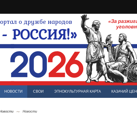
ртал о дружбе народов
«За разжиг
- РОССИЯ!»
уголов
НОВОСТИ
СВОИ
ЭТНОКУЛЬТУРНАЯ КАРТА
КАЗАЧИЙ ЦЕН
 Новости
Новости