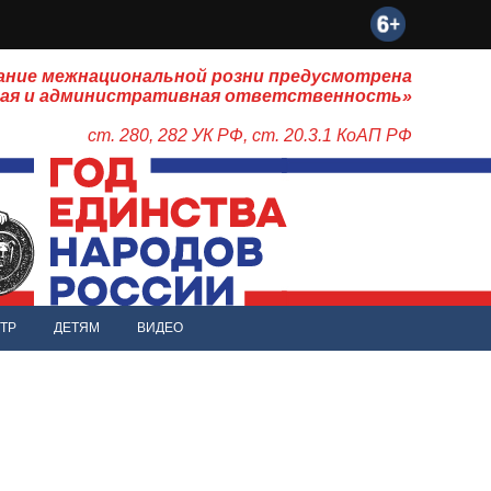
ание межнациональной розни предусмотрена
ная и административная ответственность»
ст. 280, 282 УК РФ, ст. 20.3.1 КоАП РФ
ТР
ДЕТЯМ
ВИДЕО