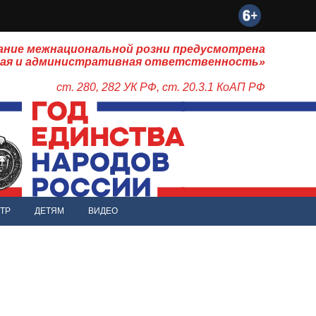
ание межнациональной розни предусмотрена
ная и административная ответственность»
ст. 280, 282 УК РФ, ст. 20.3.1 КоАП РФ
ТР
ДЕТЯМ
ВИДЕО