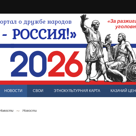
ртал о дружбе народов
«За разжиг
- РОССИЯ!»
уголов
НОВОСТИ
СВОИ
ЭТНОКУЛЬТУРНАЯ КАРТА
КАЗАЧИЙ ЦЕН
 Новости
Новости