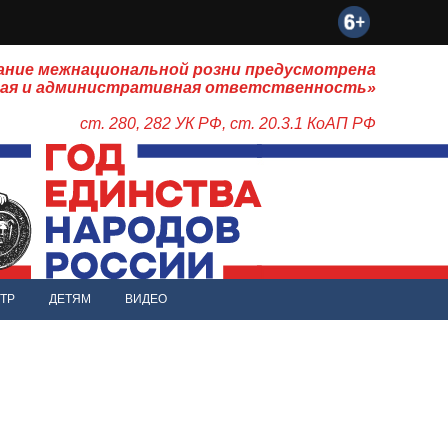
ание межнациональной розни предусмотрена
ная и административная ответственность»
ст. 280, 282 УК РФ, ст. 20.3.1 КоАП РФ
ТР
ДЕТЯМ
ВИДЕО