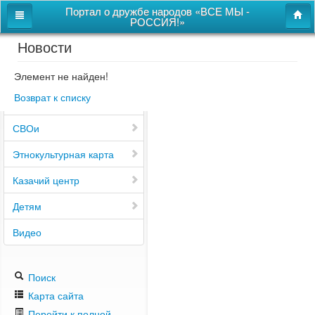
Портал о дружбе народов «ВСЕ МЫ -
РОССИЯ!»
Новости
Главная
Дом дружбы народов
Элемент не найден!
Возврат к списку
Новости
СВОи
Этнокультурная карта
Казачий центр
Детям
Видео
Поиск
Карта сайта
Перейти к полной