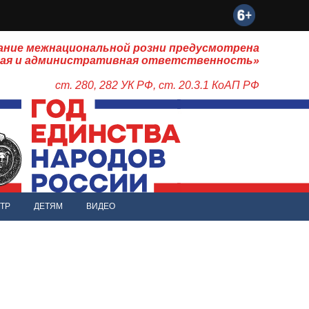
ание межнациональной розни предусмотрена
ная и административная ответственность»
ст. 280, 282 УК РФ, ст. 20.3.1 КоАП РФ
ТР
ДЕТЯМ
ВИДЕО