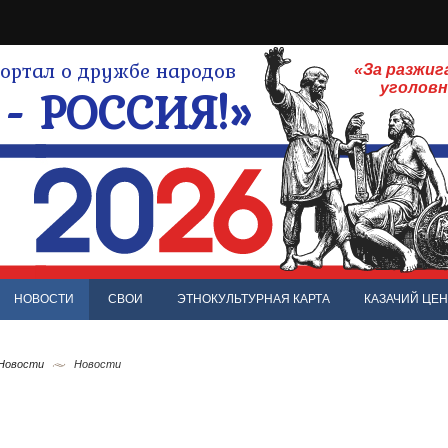
ртал о дружбе народов
«За разжиг
- РОССИЯ!»
уголов
НОВОСТИ
СВОИ
ЭТНОКУЛЬТУРНАЯ КАРТА
КАЗАЧИЙ ЦЕН
 Новости
Новости