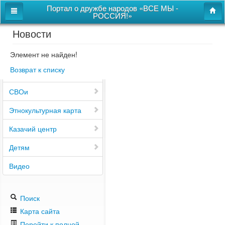
Портал о дружбе народов «ВСЕ МЫ -
РОССИЯ!»
Новости
Главная
Дом дружбы народов
Элемент не найден!
Возврат к списку
Новости
СВОи
Этнокультурная карта
Казачий центр
Детям
Видео
Поиск
Карта сайта
Перейти к полной