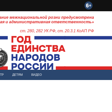
ание межнациональной розни предусмотрена
ная и административная ответственность»
ст. 280, 282 УК РФ, ст. 20.3.1 КоАП РФ
ТР
ДЕТЯМ
ВИДЕО