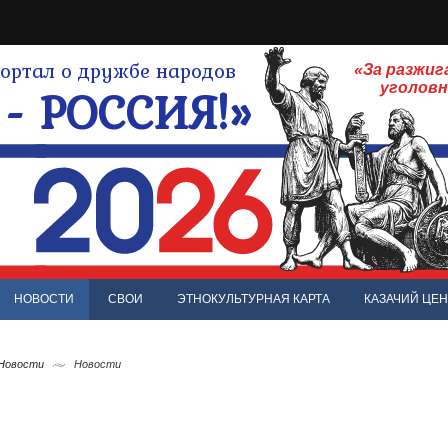
ртал о дружбе народов
«За разжиг
- РОССИЯ!»
уголов
НОВОСТИ
СВОИ
ЭТНОКУЛЬТУРНАЯ КАРТА
КАЗАЧИЙ ЦЕН
 Новости
Новости