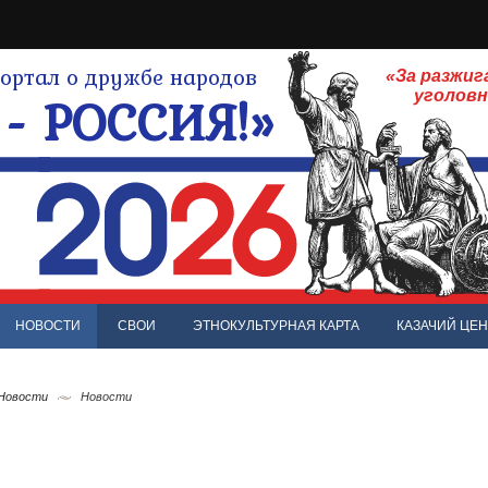
ртал о дружбе народов
«За разжиг
- РОССИЯ!»
уголов
НОВОСТИ
СВОИ
ЭТНОКУЛЬТУРНАЯ КАРТА
КАЗАЧИЙ ЦЕН
 Новости
Новости