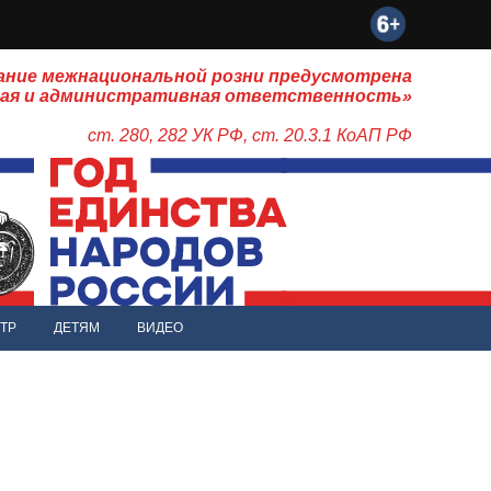
ание межнациональной розни предусмотрена
ная и административная ответственность»
ст. 280, 282 УК РФ, ст. 20.3.1 КоАП РФ
ТР
ДЕТЯМ
ВИДЕО