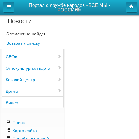
Портал о дружбе народов «ВСЕ МЫ -
РОССИЯ!»
Новости
Главная
Дом дружбы народов
Элемент не найден!
Возврат к списку
Новости
СВОи
Этнокультурная карта
Казачий центр
Детям
Видео
Поиск
Карта сайта
Перейти к полной