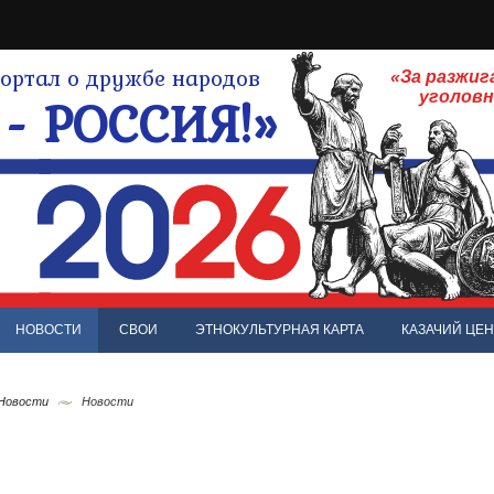
ртал о дружбе народов
«За разжиг
- РОССИЯ!»
уголов
НОВОСТИ
СВОИ
ЭТНОКУЛЬТУРНАЯ КАРТА
КАЗАЧИЙ ЦЕН
 Новости
Новости