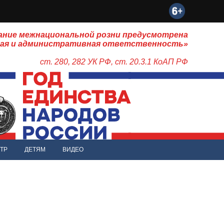
ание межнациональной розни предусмотрена
ная и административная ответственность»
ст. 280, 282 УК РФ, ст. 20.3.1 КоАП РФ
ТР
ДЕТЯМ
ВИДЕО