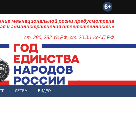
ание межнациональной розни предусмотрена
ная и административная ответственность»
ст. 280, 282 УК РФ, ст. 20.3.1 КоАП РФ
ТР
ДЕТЯМ
ВИДЕО