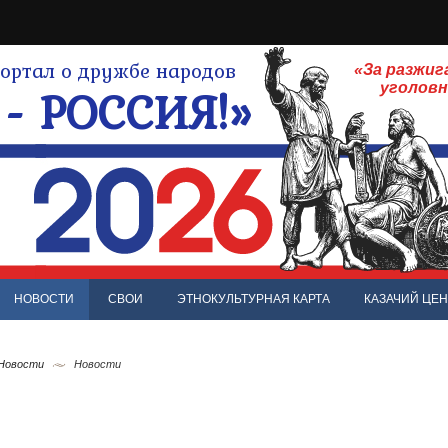
ртал о дружбе народов
«За разжиг
- РОССИЯ!»
уголов
НОВОСТИ
СВОИ
ЭТНОКУЛЬТУРНАЯ КАРТА
КАЗАЧИЙ ЦЕН
 Новости
Новости