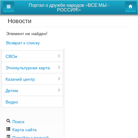
Портал о дружбе народов «ВСЕ МЫ -
РОССИЯ!»
Новости
Главная
Дом дружбы народов
Элемент не найден!
Возврат к списку
Новости
СВОи
Этнокультурная карта
Казачий центр
Детям
Видео
Поиск
Карта сайта
Перейти к полной