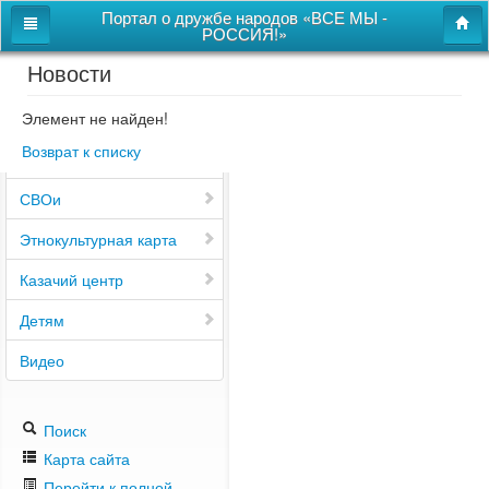
Портал о дружбе народов «ВСЕ МЫ -
РОССИЯ!»
Новости
Главная
Дом дружбы народов
Элемент не найден!
Возврат к списку
Новости
СВОи
Этнокультурная карта
Казачий центр
Детям
Видео
Поиск
Карта сайта
Перейти к полной