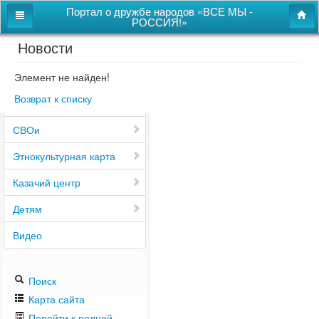
Портал о дружбе народов «ВСЕ МЫ -
РОССИЯ!»
Новости
Главная
Дом дружбы народов
Элемент не найден!
Возврат к списку
Новости
СВОи
Этнокультурная карта
Казачий центр
Детям
Видео
Поиск
Карта сайта
Перейти к полной