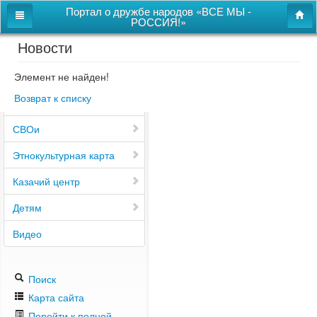
Портал о дружбе народов «ВСЕ МЫ -
РОССИЯ!»
Новости
Главная
Дом дружбы народов
Элемент не найден!
Возврат к списку
Новости
СВОи
Этнокультурная карта
Казачий центр
Детям
Видео
Поиск
Карта сайта
Перейти к полной