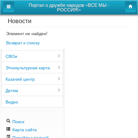
Портал о дружбе народов «ВСЕ МЫ -
РОССИЯ!»
Новости
Главная
Дом дружбы народов
Элемент не найден!
Возврат к списку
Новости
СВОи
Этнокультурная карта
Казачий центр
Детям
Видео
Поиск
Карта сайта
Перейти к полной