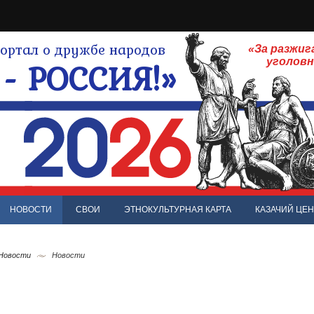
ртал о дружбе народов
«За разжиг
- РОССИЯ!»
уголов
НОВОСТИ
СВОИ
ЭТНОКУЛЬТУРНАЯ КАРТА
КАЗАЧИЙ ЦЕН
 Новости
Новости