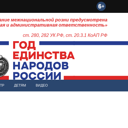
ание межнациональной розни предусмотрена
ная и административная ответственность»
ст. 280, 282 УК РФ, ст. 20.3.1 КоАП РФ
ТР
ДЕТЯМ
ВИДЕО