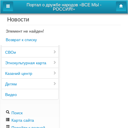
Портал о дружбе народов «ВСЕ МЫ -
РОССИЯ!»
Новости
Главная
Дом дружбы народов
Элемент не найден!
Возврат к списку
Новости
СВОи
Этнокультурная карта
Казачий центр
Детям
Видео
Поиск
Карта сайта
Перейти к полной