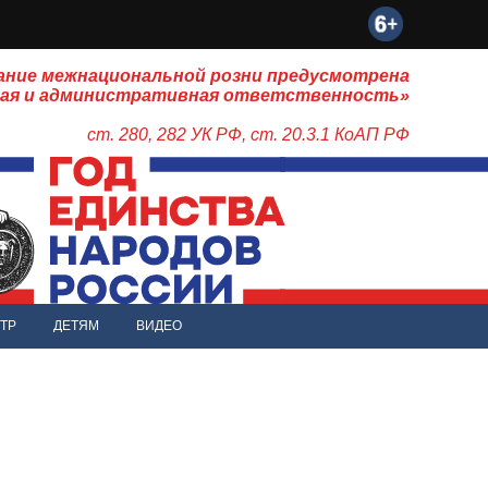
ание межнациональной розни предусмотрена
ная и административная ответственность»
ст. 280, 282 УК РФ, ст. 20.3.1 КоАП РФ
ТР
ДЕТЯМ
ВИДЕО