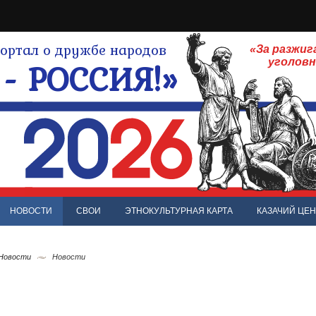
ртал о дружбе народов
«За разжиг
- РОССИЯ!»
уголов
НОВОСТИ
СВОИ
ЭТНОКУЛЬТУРНАЯ КАРТА
КАЗАЧИЙ ЦЕН
 Новости
Новости