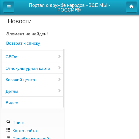
Портал о дружбе народов «ВСЕ МЫ -
РОССИЯ!»
Новости
Главная
Дом дружбы народов
Элемент не найден!
Возврат к списку
Новости
СВОи
Этнокультурная карта
Казачий центр
Детям
Видео
Поиск
Карта сайта
Перейти к полной