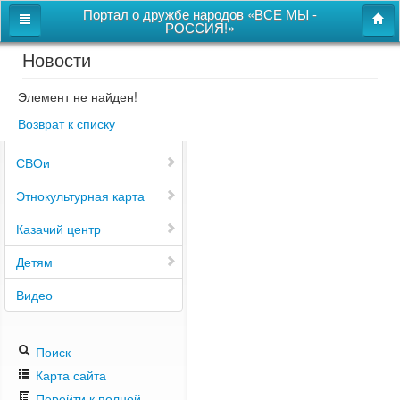
Портал о дружбе народов «ВСЕ МЫ -
РОССИЯ!»
Новости
Главная
Дом дружбы народов
Элемент не найден!
Возврат к списку
Новости
СВОи
Этнокультурная карта
Казачий центр
Детям
Видео
Поиск
Карта сайта
Перейти к полной